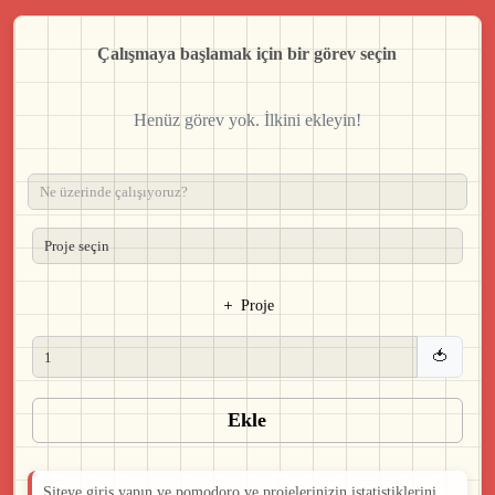
Çalışmaya başlamak için bir görev seçin
Henüz görev yok. İlkini ekleyin!
Proje
🍅
Ekle
Siteye giriş yapın ve pomodoro ve projelerinizin istatistiklerini